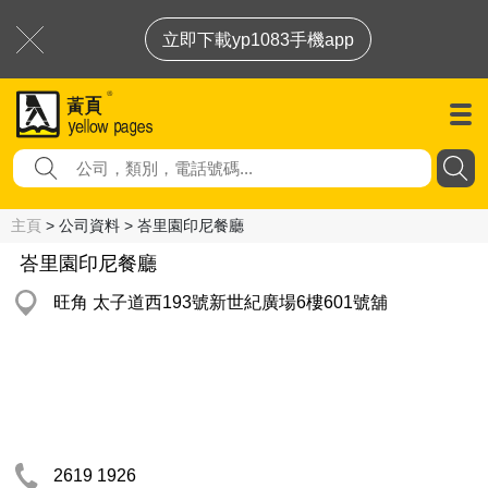
立即下載yp1083手機app
主頁
> 公司資料 > 峇里園印尼餐廳
峇里園印尼餐廳
旺角 太子道西193號新世紀廣場6樓601號舖
2619 1926