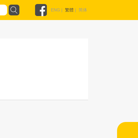
ENG
|
繁體
|
简体