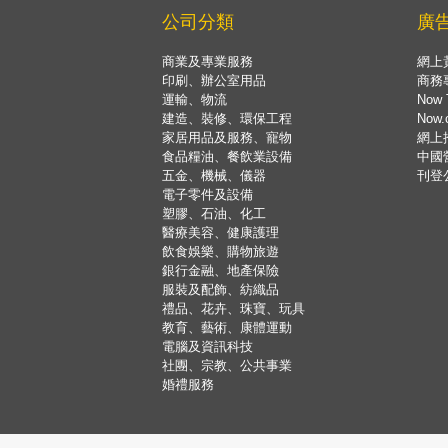
公司分類
廣
商業及專業服務
網上
印刷、辦公室用品
商務
運輸、物流
Now 
建造、裝修、環保工程
Now
家居用品及服務、寵物
網上
食品糧油、餐飲業設備
中國
五金、機械、儀器
刊登
電子零件及設備
塑膠、石油、化工
醫療美容、健康護理
飲食娛樂、購物旅遊
銀行金融、地產保險
服裝及配飾、紡織品
禮品、花卉、珠寶、玩具
教育、藝術、康體運動
電腦及資訊科技
社團、宗教、公共事業
婚禮服務