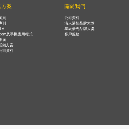
告方案
關於我們
黃頁
公司資料
專刊
港人港情品牌大獎
TV
星級優秀品牌大獎
.com及手機應用程式
客戶服務
推廣
營銷方案
公司資料