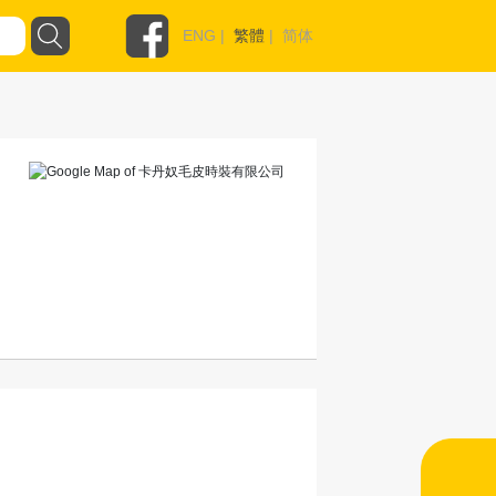
ENG
|
繁體
|
简体