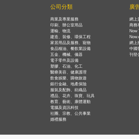
公司分類
廣
商業及專業服務
網上
印刷、辦公室用品
商務
運輸、物流
Now 
建造、裝修、環保工程
Now
家居用品及服務、寵物
網上
食品糧油、餐飲業設備
中國
五金、機械、儀器
刊登
電子零件及設備
塑膠、石油、化工
醫療美容、健康護理
飲食娛樂、購物旅遊
銀行金融、地產保險
服裝及配飾、紡織品
禮品、花卉、珠寶、玩具
教育、藝術、康體運動
電腦及資訊科技
社團、宗教、公共事業
婚禮服務