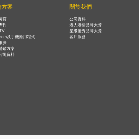
告方案
關於我們
黃頁
公司資料
專刊
港人港情品牌大獎
TV
星級優秀品牌大獎
.com及手機應用程式
客戶服務
推廣
營銷方案
公司資料