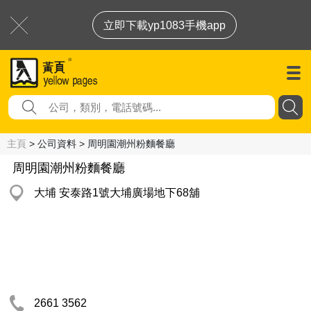
立即下載yp1083手機app
主頁
> 公司資料 > 周明園潮州粉麵餐廳
周明園潮州粉麵餐廳
大埔 安泰路1號大埔廣場地下68舖
2661 3562