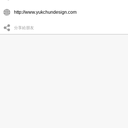
http://www.yukchundesign.com
分享給朋友