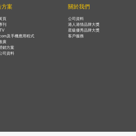
告方案
關於我們
黃頁
公司資料
專刊
港人港情品牌大獎
TV
星級優秀品牌大獎
.com及手機應用程式
客戶服務
推廣
營銷方案
公司資料