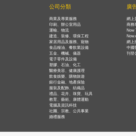
公司分類
廣
商業及專業服務
網上
印刷、辦公室用品
商務
運輸、物流
Now 
建造、裝修、環保工程
Now
家居用品及服務、寵物
網上
食品糧油、餐飲業設備
中國
五金、機械、儀器
刊登
電子零件及設備
塑膠、石油、化工
醫療美容、健康護理
飲食娛樂、購物旅遊
銀行金融、地產保險
服裝及配飾、紡織品
禮品、花卉、珠寶、玩具
教育、藝術、康體運動
電腦及資訊科技
社團、宗教、公共事業
婚禮服務