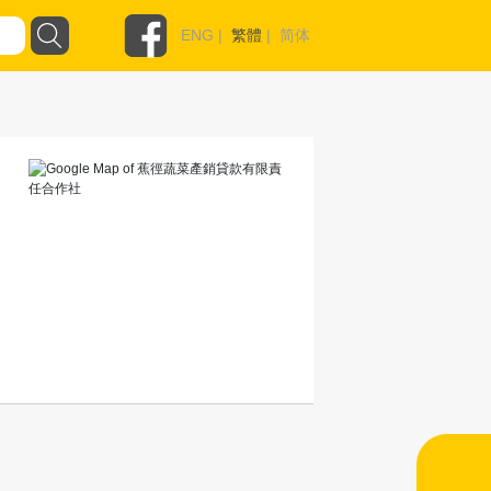
ENG
|
繁體
|
简体