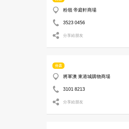
粉嶺 帝庭軒商場
3523 0456
分享給朋友
分店
將軍澳 東港城購物商場
3101 8213
分享給朋友