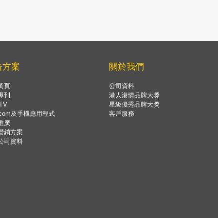
告方案
關於我們
黃頁
公司資料
專刊
港人港情品牌大獎
TV
星級優秀品牌大獎
.com及手機應用程式
客戶服務
推廣
營銷方案
公司資料