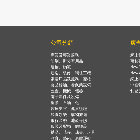
公司分類
廣
商業及專業服務
網上
印刷、辦公室用品
商務
運輸、物流
Now 
建造、裝修、環保工程
Now
家居用品及服務、寵物
網上
食品糧油、餐飲業設備
中國
五金、機械、儀器
刊登
電子零件及設備
塑膠、石油、化工
醫療美容、健康護理
飲食娛樂、購物旅遊
銀行金融、地產保險
服裝及配飾、紡織品
禮品、花卉、珠寶、玩具
教育、藝術、康體運動