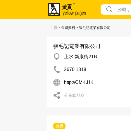
主頁
> 公司資料 > 張毛記電業有限公司
張毛記電業有限公司
上水 新康街21B
2670 1818
http://CMK.HK
分享給朋友
分店