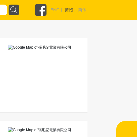
ENG
|
繁體
|
简体