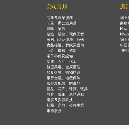
公司分類
廣
商業及專業服務
網上
印刷、辦公室用品
商務
運輸、物流
Now 
建造、裝修、環保工程
Now
家居用品及服務、寵物
網上
食品糧油、餐飲業設備
中國
五金、機械、儀器
刊登
電子零件及設備
塑膠、石油、化工
醫療美容、健康護理
飲食娛樂、購物旅遊
銀行金融、地產保險
服裝及配飾、紡織品
禮品、花卉、珠寶、玩具
教育、藝術、康體運動
電腦及資訊科技
社團、宗教、公共事業
婚禮服務