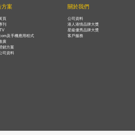
告方案
關於我們
黃頁
公司資料
專刊
港人港情品牌大獎
TV
星級優秀品牌大獎
.com及手機應用程式
客戶服務
推廣
營銷方案
公司資料