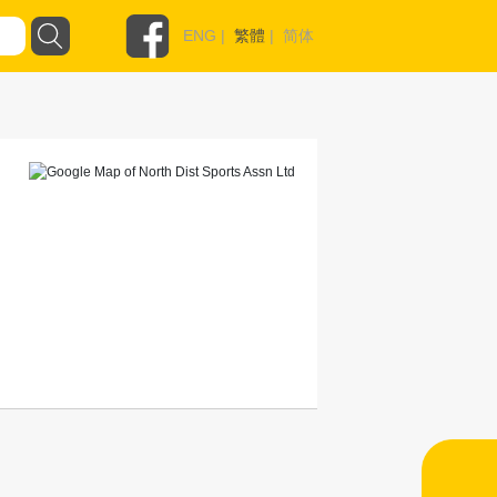
ENG
|
繁體
|
简体