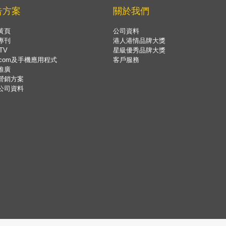
告方案
關於我們
黃頁
公司資料
專刊
港人港情品牌大獎
TV
星級優秀品牌大獎
.com及手機應用程式
客戶服務
推廣
營銷方案
公司資料