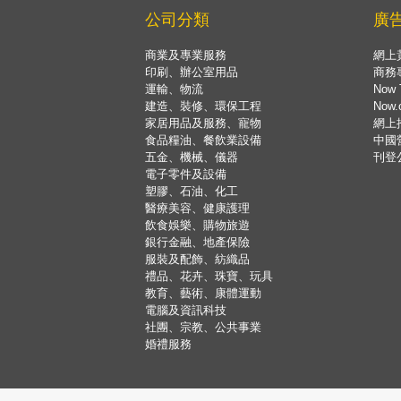
公司分類
廣
商業及專業服務
網上
印刷、辦公室用品
商務
運輸、物流
Now 
建造、裝修、環保工程
Now
家居用品及服務、寵物
網上
食品糧油、餐飲業設備
中國
五金、機械、儀器
刊登
電子零件及設備
塑膠、石油、化工
醫療美容、健康護理
飲食娛樂、購物旅遊
銀行金融、地產保險
服裝及配飾、紡織品
禮品、花卉、珠寶、玩具
教育、藝術、康體運動
電腦及資訊科技
社團、宗教、公共事業
婚禮服務