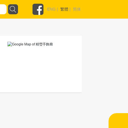
ENG
|
繁體
|
简体