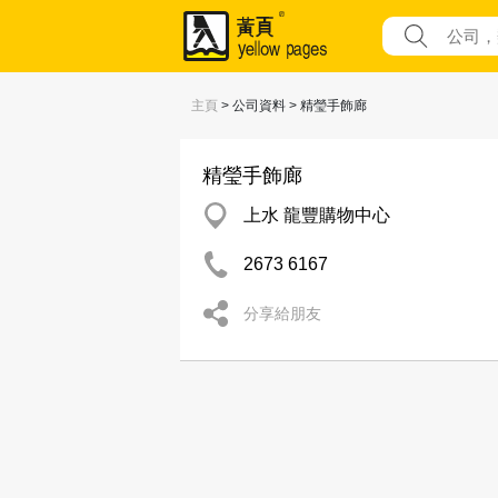
主頁
> 公司資料 > 精瑩手飾廊
精瑩手飾廊
上水 龍豐購物中心
2673 6167
分享給朋友