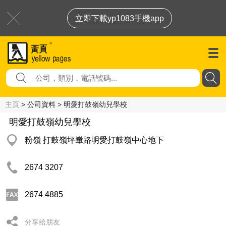
立即下載yp1083手機app
主頁
> 公司資料 > 明愛打鼓嶺幼兒學校
明愛打鼓嶺幼兒學校
粉嶺 打鼓嶺坪輋路明愛打鼓嶺中心地下
2674 3207
2674 4885
分享給朋友