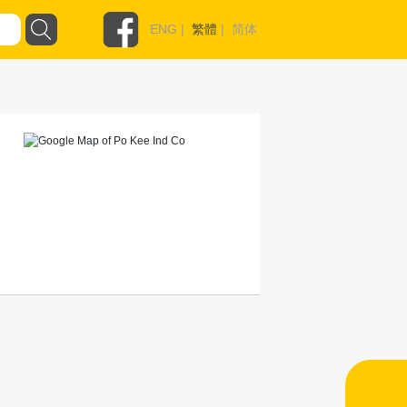
ENG
|
繁體
|
简体