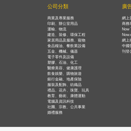
公司分類
廣
商業及專業服務
網上
印刷、辦公室用品
商務
運輸、物流
Now 
建造、裝修、環保工程
Now
家居用品及服務、寵物
網上
食品糧油、餐飲業設備
中國
五金、機械、儀器
刊登
電子零件及設備
塑膠、石油、化工
醫療美容、健康護理
飲食娛樂、購物旅遊
銀行金融、地產保險
服裝及配飾、紡織品
禮品、花卉、珠寶、玩具
教育、藝術、康體運動
電腦及資訊科技
社團、宗教、公共事業
婚禮服務