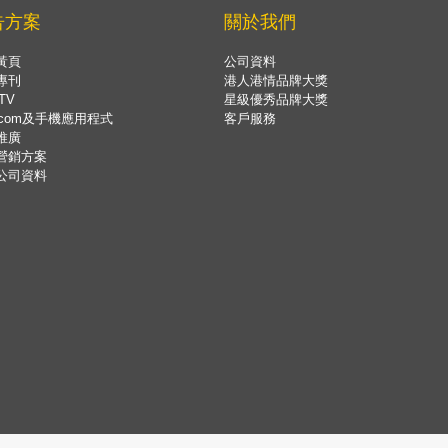
告方案
關於我們
黃頁
公司資料
專刊
港人港情品牌大獎
TV
星級優秀品牌大獎
.com及手機應用程式
客戶服務
推廣
營銷方案
公司資料