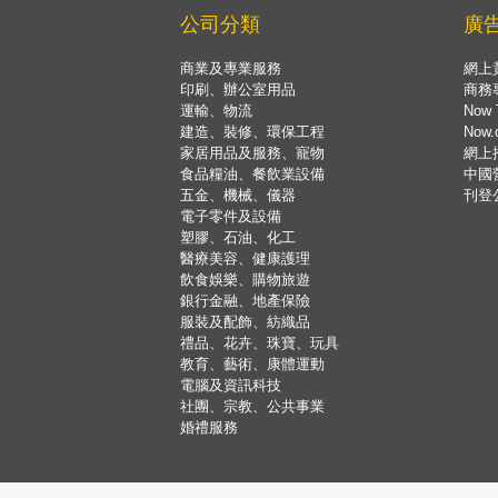
公司分類
廣
商業及專業服務
網上
印刷、辦公室用品
商務
運輸、物流
Now 
建造、裝修、環保工程
Now
家居用品及服務、寵物
網上
食品糧油、餐飲業設備
中國
五金、機械、儀器
刊登
電子零件及設備
塑膠、石油、化工
醫療美容、健康護理
飲食娛樂、購物旅遊
銀行金融、地產保險
服裝及配飾、紡織品
禮品、花卉、珠寶、玩具
教育、藝術、康體運動
電腦及資訊科技
社團、宗教、公共事業
婚禮服務