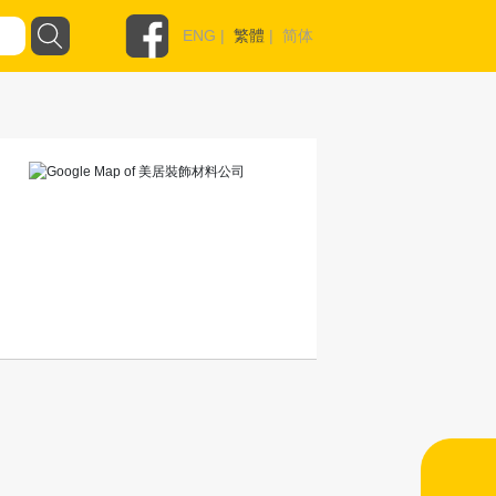
ENG
|
繁體
|
简体