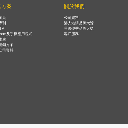
告方案
關於我們
黃頁
公司資料
專刊
港人港情品牌大獎
TV
星級優秀品牌大獎
.com及手機應用程式
客戶服務
推廣
營銷方案
公司資料