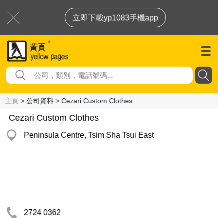
立即下載yp1083手機app
主頁
> 公司資料 > Cezari Custom Clothes
Cezari Custom Clothes
Peninsula Centre, Tsim Sha Tsui East
2724 0362