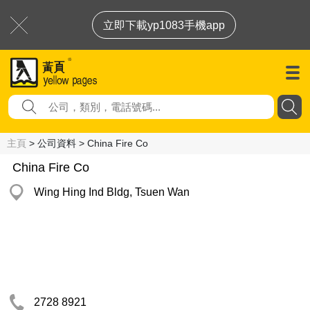
立即下載yp1083手機app
主頁
> 公司資料 > China Fire Co
China Fire Co
Wing Hing Ind Bldg, Tsuen Wan
2728 8921