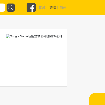
ENG
|
繁體
|
简体