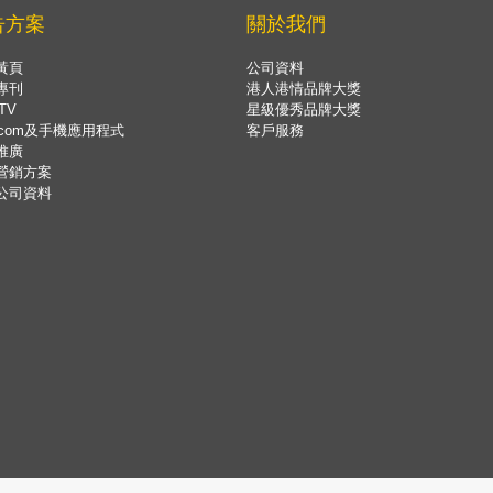
告方案
關於我們
黃頁
公司資料
專刊
港人港情品牌大獎
TV
星級優秀品牌大獎
.com及手機應用程式
客戶服務
推廣
營銷方案
公司資料