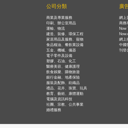
公司分類
廣
商業及專業服務
網上
印刷、辦公室用品
商務
運輸、物流
Now 
建造、裝修、環保工程
Now
家居用品及服務、寵物
網上
食品糧油、餐飲業設備
中國
五金、機械、儀器
刊登
電子零件及設備
塑膠、石油、化工
醫療美容、健康護理
飲食娛樂、購物旅遊
銀行金融、地產保險
服裝及配飾、紡織品
禮品、花卉、珠寶、玩具
教育、藝術、康體運動
電腦及資訊科技
社團、宗教、公共事業
婚禮服務