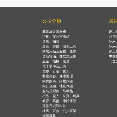
公司分類
廣
商業及專業服務
網上
印刷、辦公室用品
商務
運輸、物流
Now 
建造、裝修、環保工程
Now
家居用品及服務、寵物
網上
食品糧油、餐飲業設備
中國
五金、機械、儀器
刊登
電子零件及設備
塑膠、石油、化工
醫療美容、健康護理
飲食娛樂、購物旅遊
銀行金融、地產保險
服裝及配飾、紡織品
禮品、花卉、珠寶、玩具
教育、藝術、康體運動
電腦及資訊科技
社團、宗教、公共事業
婚禮服務