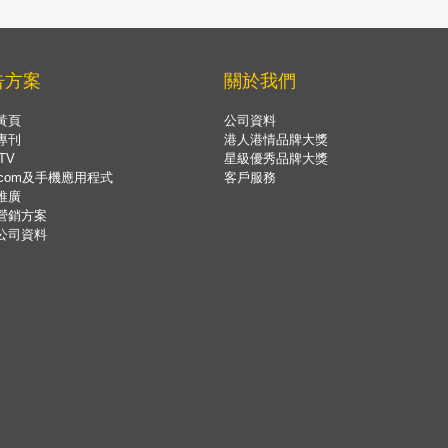
告方案
關於我們
黃頁
公司資料
專刊
港人港情品牌大獎
TV
星級優秀品牌大獎
.com及手機應用程式
客戶服務
推廣
營銷方案
公司資料