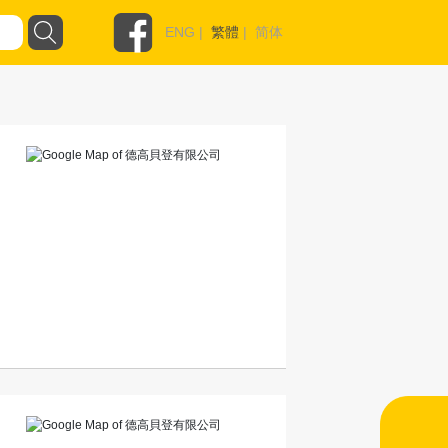
ENG
|
繁體
|
简体