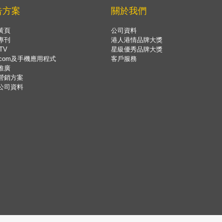
告方案
關於我們
黃頁
公司資料
專刊
港人港情品牌大獎
TV
星級優秀品牌大獎
.com及手機應用程式
客戶服務
推廣
營銷方案
公司資料