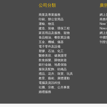
公司分類
廣
商業及專業服務
網上
印刷、辦公室用品
商務
運輸、物流
Now 
建造、裝修、環保工程
Now
家居用品及服務、寵物
網上
食品糧油、餐飲業設備
中國
五金、機械、儀器
刊登
電子零件及設備
塑膠、石油、化工
醫療美容、健康護理
飲食娛樂、購物旅遊
銀行金融、地產保險
服裝及配飾、紡織品
禮品、花卉、珠寶、玩具
教育、藝術、康體運動
電腦及資訊科技
社團、宗教、公共事業
婚禮服務