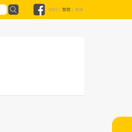
ENG
|
繁體
|
简体