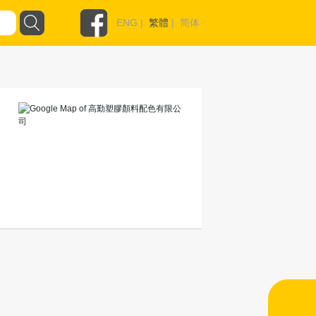
ENG
|
繁體
|
简体