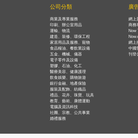
公司分類
廣
商業及專業服務
網上
印刷、辦公室用品
商務
運輸、物流
Now 
建造、裝修、環保工程
Now
家居用品及服務、寵物
網上
食品糧油、餐飲業設備
中國
五金、機械、儀器
刊登
電子零件及設備
塑膠、石油、化工
醫療美容、健康護理
飲食娛樂、購物旅遊
銀行金融、地產保險
服裝及配飾、紡織品
禮品、花卉、珠寶、玩具
教育、藝術、康體運動
電腦及資訊科技
社團、宗教、公共事業
婚禮服務