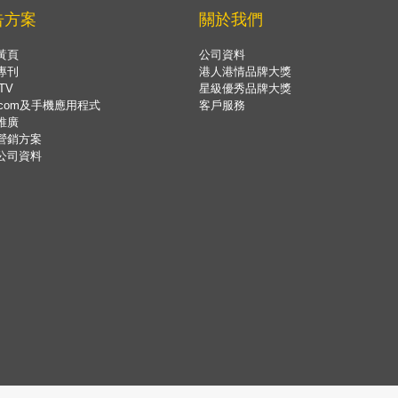
告方案
關於我們
黃頁
公司資料
專刊
港人港情品牌大獎
TV
星級優秀品牌大獎
.com及手機應用程式
客戶服務
推廣
營銷方案
公司資料