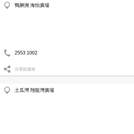
鴨脷洲 海怡廣場
2553 1002
分享給朋友
土瓜灣 翔龍灣廣場