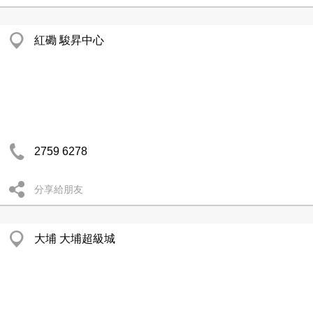
紅磡 駿昇中心
2759 6278
分享給朋友
大埔 大埔超級城