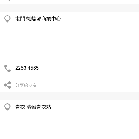
屯門 蝴蝶邨商業中心
2253 4565
分享給朋友
青衣 港鐵青衣站