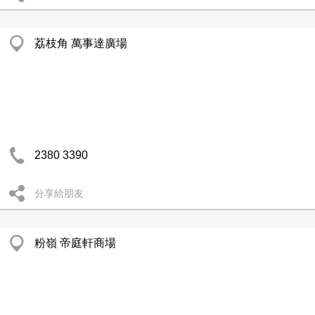
荔枝角 萬事達廣場
2380 3390
分享給朋友
粉嶺 帝庭軒商場