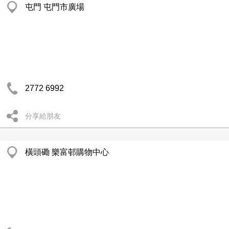
屯門 屯門市廣場
2772 6992
分享給朋友
橫頭磡 樂富邨購物中心