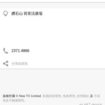
鑽石山 荷里活廣場
2371 4866
分享給朋友
版權所屬 © Now TV Limited.
私隱政策聲明
,
免責聲明
,
使用條款
及
不歧
視及不騷擾聲明。