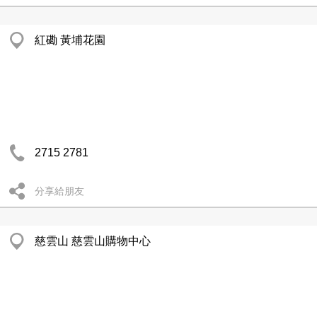
紅磡 黃埔花園
2715 2781
分享給朋友
慈雲山 慈雲山購物中心