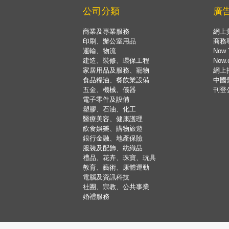
公司分類
廣
商業及專業服務
網上
印刷、辦公室用品
商務
運輸、物流
Now 
建造、裝修、環保工程
Now
家居用品及服務、寵物
網上
食品糧油、餐飲業設備
中國
五金、機械、儀器
刊登
電子零件及設備
塑膠、石油、化工
醫療美容、健康護理
飲食娛樂、購物旅遊
銀行金融、地產保險
服裝及配飾、紡織品
禮品、花卉、珠寶、玩具
教育、藝術、康體運動
電腦及資訊科技
社團、宗教、公共事業
婚禮服務