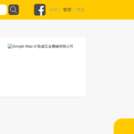
ENG
|
繁體
|
简体