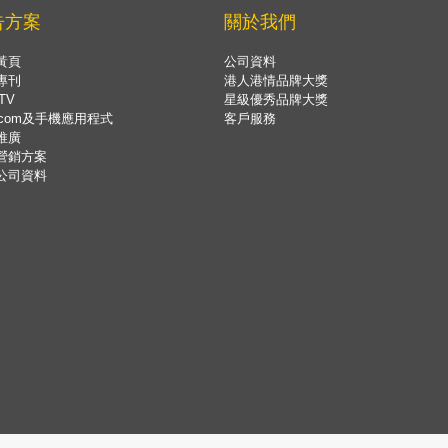
告方案
關於我們
黃頁
公司資料
專刊
港人港情品牌大獎
TV
星級優秀品牌大獎
.com及手機應用程式
客戶服務
推廣
營銷方案
公司資料