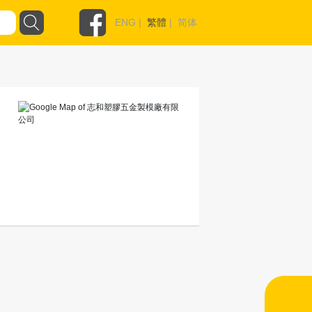
ENG
|
繁體
|
简体