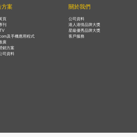
告方案
關於我們
黃頁
公司資料
專刊
港人港情品牌大獎
TV
星級優秀品牌大獎
.com及手機應用程式
客戶服務
推廣
營銷方案
公司資料