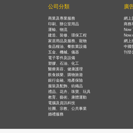
公司分類
廣
商業及專業服務
網上
印刷、辦公室用品
商務
運輸、物流
Now 
建造、裝修、環保工程
Now
家居用品及服務、寵物
網上
食品糧油、餐飲業設備
中國
五金、機械、儀器
刊登
電子零件及設備
塑膠、石油、化工
醫療美容、健康護理
飲食娛樂、購物旅遊
銀行金融、地產保險
服裝及配飾、紡織品
禮品、花卉、珠寶、玩具
教育、藝術、康體運動
電腦及資訊科技
社團、宗教、公共事業
婚禮服務