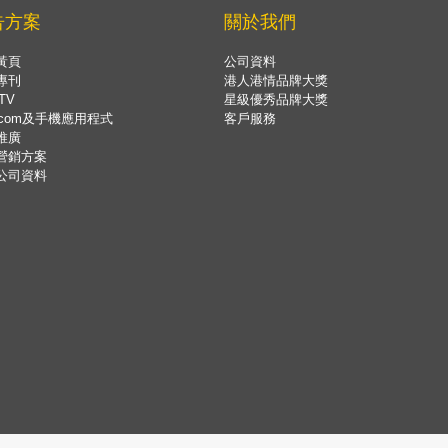
告方案
關於我們
黃頁
公司資料
專刊
港人港情品牌大獎
TV
星級優秀品牌大獎
.com及手機應用程式
客戶服務
推廣
營銷方案
公司資料