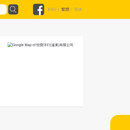
ENG
|
繁體
|
简体