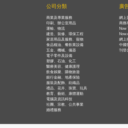
公司分類
廣
商業及專業服務
網上
印刷、辦公室用品
商務
運輸、物流
Now 
建造、裝修、環保工程
Now
家居用品及服務、寵物
網上
食品糧油、餐飲業設備
中國
五金、機械、儀器
刊登
電子零件及設備
塑膠、石油、化工
醫療美容、健康護理
飲食娛樂、購物旅遊
銀行金融、地產保險
服裝及配飾、紡織品
禮品、花卉、珠寶、玩具
教育、藝術、康體運動
電腦及資訊科技
社團、宗教、公共事業
婚禮服務