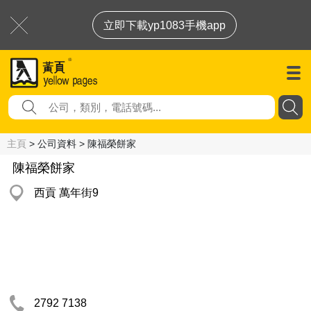
立即下載yp1083手機app
主頁
> 公司資料 > 陳福榮餅家
陳福榮餅家
西貢 萬年街9
2792 7138