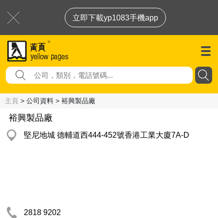
立即下載yp1083手機app
主頁
> 公司資料 > 裕興製品廠
裕興製品廠
堅尼地城 德輔道西444-452號香港工業大廈7A-D
2818 9202