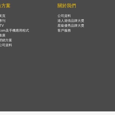
告方案
關於我們
黃頁
公司資料
專刊
港人港情品牌大獎
TV
星級優秀品牌大獎
.com及手機應用程式
客戶服務
推廣
營銷方案
公司資料