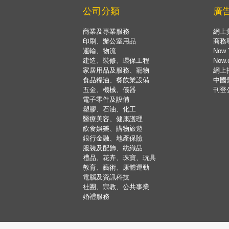
公司分類
廣
商業及專業服務
網上
印刷、辦公室用品
商務
運輸、物流
Now 
建造、裝修、環保工程
Now
家居用品及服務、寵物
網上
食品糧油、餐飲業設備
中國
五金、機械、儀器
刊登
電子零件及設備
塑膠、石油、化工
醫療美容、健康護理
飲食娛樂、購物旅遊
銀行金融、地產保險
服裝及配飾、紡織品
禮品、花卉、珠寶、玩具
教育、藝術、康體運動
電腦及資訊科技
社團、宗教、公共事業
婚禮服務