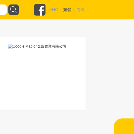
ENG
|
繁體
|
简体