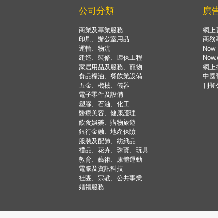
公司分類
廣
商業及專業服務
網上
印刷、辦公室用品
商務
運輸、物流
Now 
建造、裝修、環保工程
Now
家居用品及服務、寵物
網上
食品糧油、餐飲業設備
中國
五金、機械、儀器
刊登
電子零件及設備
塑膠、石油、化工
醫療美容、健康護理
飲食娛樂、購物旅遊
銀行金融、地產保險
服裝及配飾、紡織品
禮品、花卉、珠寶、玩具
教育、藝術、康體運動
電腦及資訊科技
社團、宗教、公共事業
婚禮服務