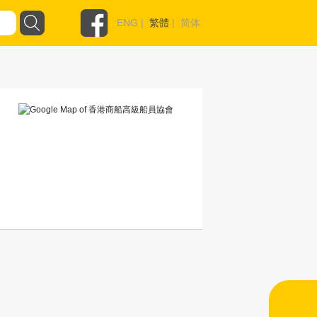
ENG
|
繁體
|
简体