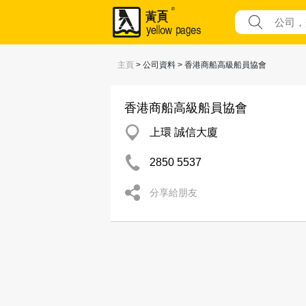
主頁
> 公司資料 > 香港商船高級船員協會
香港商船高級船員協會
上環 誠信大廈
2850 5537
分享給朋友