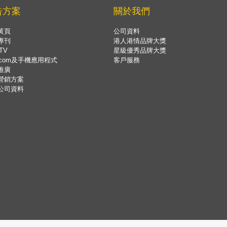
告方案
關於我們
黃頁
公司資料
專刊
港人港情品牌大獎
TV
星級優秀品牌大獎
.com及手機應用程式
客戶服務
推廣
營銷方案
公司資料