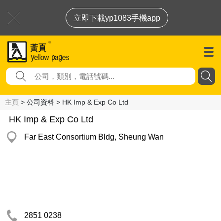
立即下載yp1083手機app
主頁
> 公司資料 > HK Imp & Exp Co Ltd
HK Imp & Exp Co Ltd
Far East Consortium Bldg, Sheung Wan
2851 0238