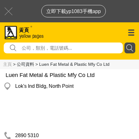
立即下載yp1083手機app
主頁
> 公司資料 > Luen Fat Metal & Plastic Mfy Co Ltd
Luen Fat Metal & Plastic Mfy Co Ltd
Lok's Ind Bldg, North Point
2890 5310