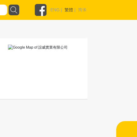
ENG
|
繁體
|
简体