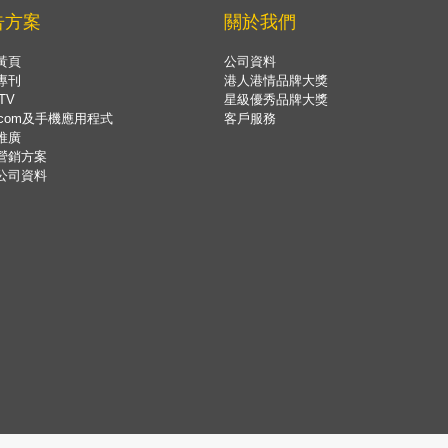
告方案
關於我們
黃頁
公司資料
專刊
港人港情品牌大獎
TV
星級優秀品牌大獎
.com及手機應用程式
客戶服務
推廣
營銷方案
公司資料