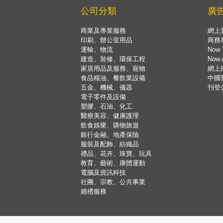
公司分類
廣
商業及專業服務
網上
印刷、辦公室用品
商務
運輸、物流
Now 
建造、裝修、環保工程
Now
家居用品及服務、寵物
網上
食品糧油、餐飲業設備
中國
五金、機械、儀器
刊登
電子零件及設備
塑膠、石油、化工
醫療美容、健康護理
飲食娛樂、購物旅遊
銀行金融、地產保險
服裝及配飾、紡織品
禮品、花卉、珠寶、玩具
教育、藝術、康體運動
電腦及資訊科技
社團、宗教、公共事業
婚禮服務