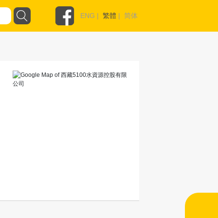
ENG
|
繁體
|
简体