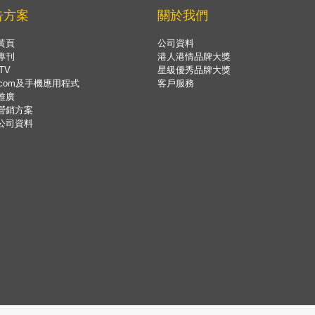
告方案
關於我們
黃頁
公司資料
專刊
港人港情品牌大獎
TV
星級優秀品牌大獎
.com及手機應用程式
客戶服務
推廣
營銷方案
公司資料