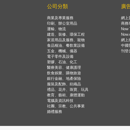
公司分類
廣
商業及專業服務
網上
印刷、辦公室用品
商務
運輸、物流
Now 
建造、裝修、環保工程
Now
家居用品及服務、寵物
網上
食品糧油、餐飲業設備
中國
五金、機械、儀器
刊登
電子零件及設備
塑膠、石油、化工
醫療美容、健康護理
飲食娛樂、購物旅遊
銀行金融、地產保險
服裝及配飾、紡織品
禮品、花卉、珠寶、玩具
教育、藝術、康體運動
電腦及資訊科技
社團、宗教、公共事業
婚禮服務