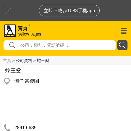
立即下載yp1083手機app
主頁
> 公司資料 > 蛇王燊
蛇王燊
灣仔 富榮閣
2891 6639