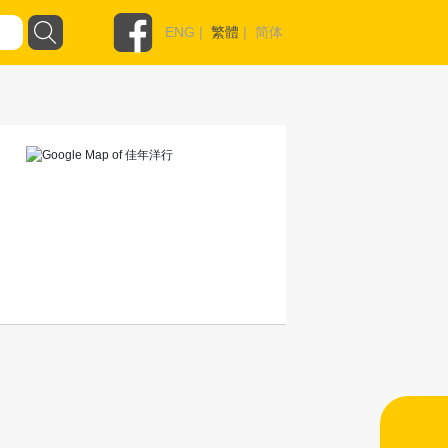
ENG
|
繁體
|
简体