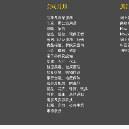
公司分類
廣
商業及專業服務
網上
印刷、辦公室用品
商務
運輸、物流
Now 
建造、裝修、環保工程
Now
家居用品及服務、寵物
網上
食品糧油、餐飲業設備
中國
五金、機械、儀器
刊登
電子零件及設備
塑膠、石油、化工
醫療美容、健康護理
飲食娛樂、購物旅遊
銀行金融、地產保險
服裝及配飾、紡織品
禮品、花卉、珠寶、玩具
教育、藝術、康體運動
電腦及資訊科技
社團、宗教、公共事業
婚禮服務