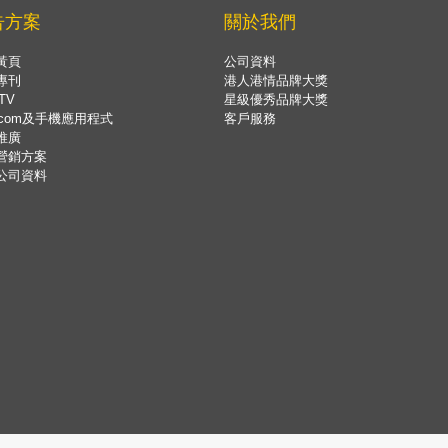
告方案
關於我們
黃頁
公司資料
專刊
港人港情品牌大獎
TV
星級優秀品牌大獎
.com及手機應用程式
客戶服務
推廣
營銷方案
公司資料