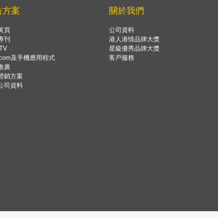
告方案
關於我們
黃頁
公司資料
專刊
港人港情品牌大獎
TV
星級優秀品牌大獎
.com及手機應用程式
客戶服務
推廣
營銷方案
公司資料