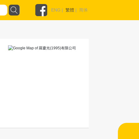
ENG
|
繁體
|
简体