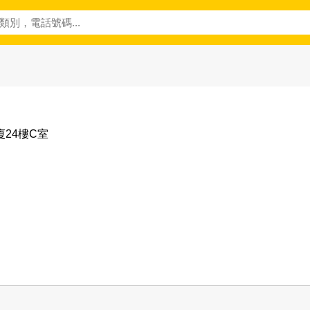
廈24樓C室