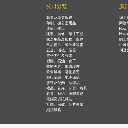
公司分類
廣
商業及專業服務
網上
印刷、辦公室用品
商務
運輸、物流
Now 
建造、裝修、環保工程
Now
家居用品及服務、寵物
網上
食品糧油、餐飲業設備
中國
五金、機械、儀器
刊登
電子零件及設備
塑膠、石油、化工
醫療美容、健康護理
飲食娛樂、購物旅遊
銀行金融、地產保險
服裝及配飾、紡織品
禮品、花卉、珠寶、玩具
教育、藝術、康體運動
電腦及資訊科技
社團、宗教、公共事業
婚禮服務