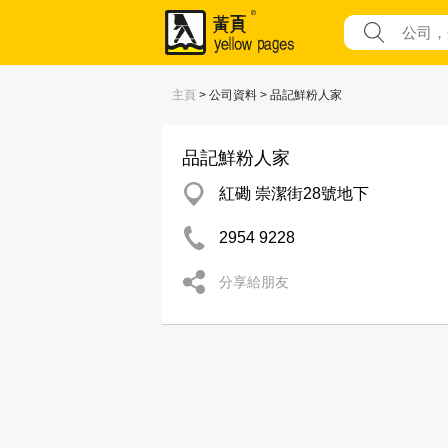
主頁
> 公司資料 > 品記鮮粉人家
品記鮮粉人家
紅磡 崇潔街28號地下
2954 9228
分享給朋友