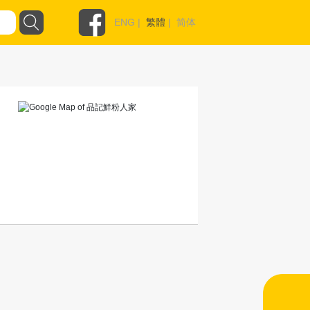
ENG
|
繁體
|
简体