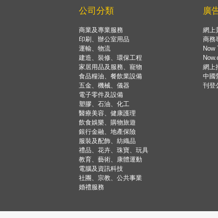
公司分類
廣
商業及專業服務
網上
印刷、辦公室用品
商務
運輸、物流
Now 
建造、裝修、環保工程
Now
家居用品及服務、寵物
網上
食品糧油、餐飲業設備
中國
五金、機械、儀器
刊登
電子零件及設備
塑膠、石油、化工
醫療美容、健康護理
飲食娛樂、購物旅遊
銀行金融、地產保險
服裝及配飾、紡織品
禮品、花卉、珠寶、玩具
教育、藝術、康體運動
電腦及資訊科技
社團、宗教、公共事業
婚禮服務