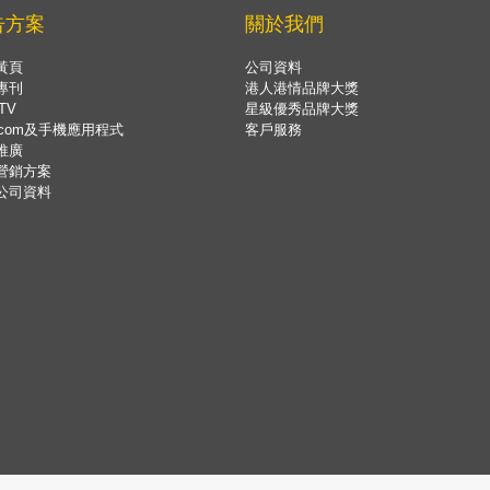
告方案
關於我們
黃頁
公司資料
專刊
港人港情品牌大獎
TV
星級優秀品牌大獎
.com及手機應用程式
客戶服務
推廣
營銷方案
公司資料