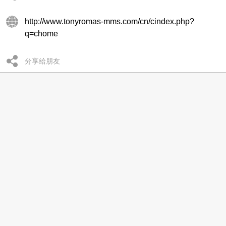
http://www.tonyromas-mms.com/cn/cindex.php?
q=chome
分享給朋友