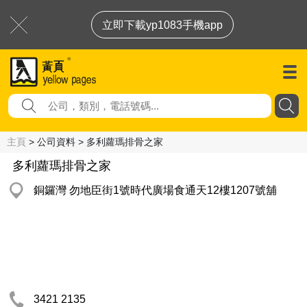
立即下載yp1083手機app
主頁
> 公司資料 > 多利蘿瑪排骨之家
多利蘿瑪排骨之家
銅鑼灣 勿地臣街1號時代廣場食通天12樓1207號舖
3421 2135