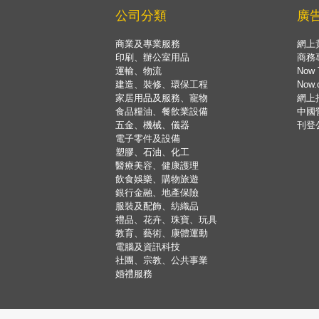
公司分類
廣
商業及專業服務
網上
印刷、辦公室用品
商務
運輸、物流
Now 
建造、裝修、環保工程
Now
家居用品及服務、寵物
網上
食品糧油、餐飲業設備
中國
五金、機械、儀器
刊登
電子零件及設備
塑膠、石油、化工
醫療美容、健康護理
飲食娛樂、購物旅遊
銀行金融、地產保險
服裝及配飾、紡織品
禮品、花卉、珠寶、玩具
教育、藝術、康體運動
電腦及資訊科技
社團、宗教、公共事業
婚禮服務