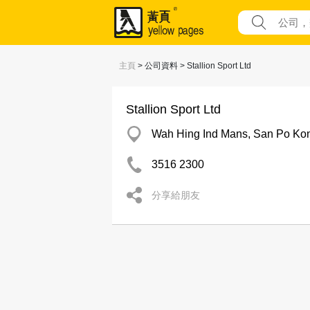
主頁
> 公司資料 > Stallion Sport Ltd
Stallion Sport Ltd
Wah Hing Ind Mans, San Po Ko
3516 2300
分享給朋友