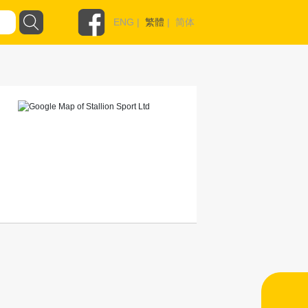
ENG
|
繁體
|
简体