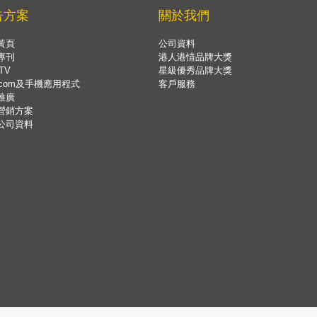
告方案
關於我們
黃頁
公司資料
專刊
港人港情品牌大獎
TV
星級優秀品牌大獎
.com及手機應用程式
客戶服務
推廣
營銷方案
公司資料