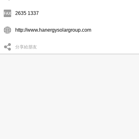
2635 1337
http://www.hanergysolargroup.com
分享給朋友