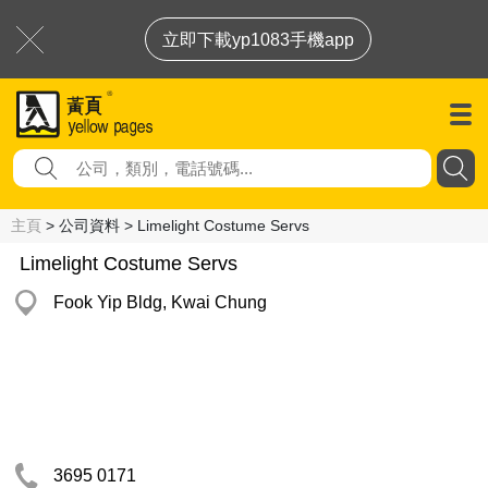
立即下載yp1083手機app
主頁
> 公司資料 > Limelight Costume Servs
Limelight Costume Servs
Fook Yip Bldg, Kwai Chung
3695 0171