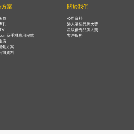
告方案
關於我們
黃頁
公司資料
專刊
港人港情品牌大獎
TV
星級優秀品牌大獎
.com及手機應用程式
客戶服務
推廣
營銷方案
公司資料