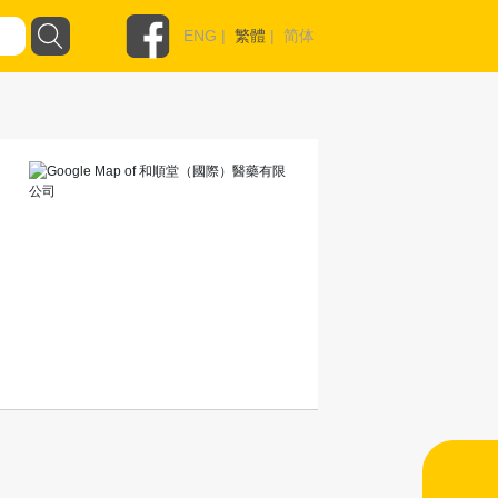
ENG
|
繁體
|
简体