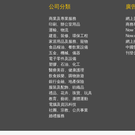
公司分類
廣
商業及專業服務
網上
印刷、辦公室用品
商務
運輸、物流
Now 
建造、裝修、環保工程
Now
家居用品及服務、寵物
網上
食品糧油、餐飲業設備
中國
五金、機械、儀器
刊登
電子零件及設備
塑膠、石油、化工
醫療美容、健康護理
飲食娛樂、購物旅遊
銀行金融、地產保險
服裝及配飾、紡織品
禮品、花卉、珠寶、玩具
教育、藝術、康體運動
電腦及資訊科技
社團、宗教、公共事業
婚禮服務