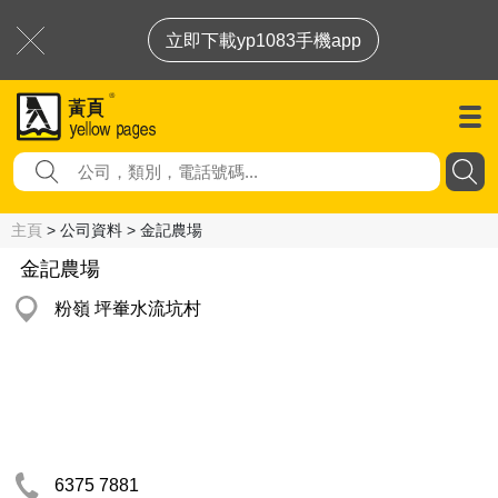
立即下載yp1083手機app
主頁
> 公司資料 > 金記農場
金記農場
粉嶺 坪輋水流坑村
6375 7881