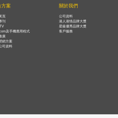
告方案
關於我們
黃頁
公司資料
專刊
港人港情品牌大獎
TV
星級優秀品牌大獎
.com及手機應用程式
客戶服務
推廣
營銷方案
公司資料