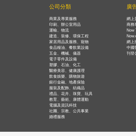
公司分類
廣
商業及專業服務
網上
印刷、辦公室用品
商務
運輸、物流
Now 
建造、裝修、環保工程
Now
家居用品及服務、寵物
網上
食品糧油、餐飲業設備
中國
五金、機械、儀器
刊登
電子零件及設備
塑膠、石油、化工
醫療美容、健康護理
飲食娛樂、購物旅遊
銀行金融、地產保險
服裝及配飾、紡織品
禮品、花卉、珠寶、玩具
教育、藝術、康體運動
電腦及資訊科技
社團、宗教、公共事業
婚禮服務