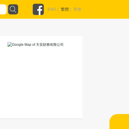
ENG
|
繁體
|
简体