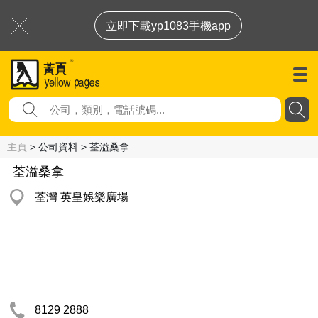
立即下載yp1083手機app
主頁
> 公司資料 > 荃溢桑拿
荃溢桑拿
荃灣 英皇娛樂廣場
8129 2888