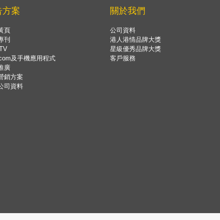
告方案
關於我們
黃頁
公司資料
專刊
港人港情品牌大獎
TV
星級優秀品牌大獎
.com及手機應用程式
客戶服務
推廣
營銷方案
公司資料