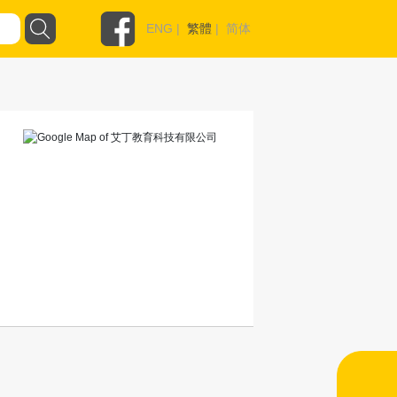
ENG
|
繁體
|
简体