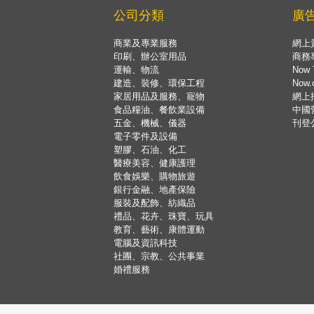
公司分類
廣
商業及專業服務
網上
印刷、辦公室用品
商務
運輸、物流
Now 
建造、裝修、環保工程
Now
家居用品及服務、寵物
網上
食品糧油、餐飲業設備
中國
五金、機械、儀器
刊登
電子零件及設備
塑膠、石油、化工
醫療美容、健康護理
飲食娛樂、購物旅遊
銀行金融、地產保險
服裝及配飾、紡織品
禮品、花卉、珠寶、玩具
教育、藝術、康體運動
電腦及資訊科技
社團、宗教、公共事業
婚禮服務