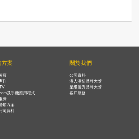
告方案
關於我們
黃頁
公司資料
專刊
港人港情品牌大獎
TV
星級優秀品牌大獎
.com及手機應用程式
客戶服務
推廣
營銷方案
公司資料