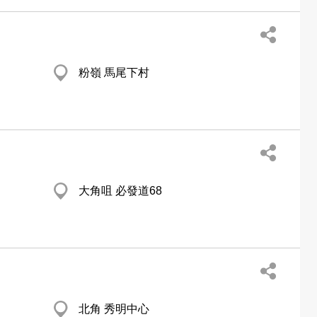
粉嶺 馬尾下村
大角咀 必發道68
北角 秀明中心