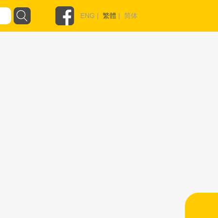
ENG
|
繁體
|
简体