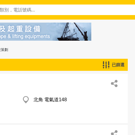
設策劃
已篩選
北角 電氣道148