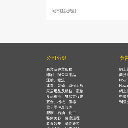
城市建設策劃
公司分類
廣
商業及專業服務
網上
印刷、辦公室用品
商務
運輸、物流
Now 
建造、裝修、環保工程
Now
家居用品及服務、寵物
網上
食品糧油、餐飲業設備
中國
五金、機械、儀器
刊登
電子零件及設備
塑膠、石油、化工
醫療美容、健康護理
飲食娛樂、購物旅遊