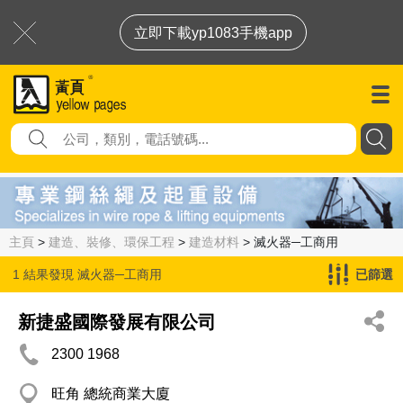
立即下載yp1083手機app
主頁
>
建造、裝修、環保工程
>
建造材料
> 滅火器─工商用
1 結果發現
滅火器─工商用
已篩選
新捷盛國際發展有限公司
2300 1968
旺角 總統商業大廈