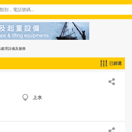
污處理設備及服務
已篩選
上水