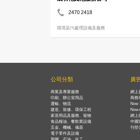
2470 2418
環境染污處理設備及服務
公司分類
廣
商業及專業服務
網上
印刷、辦公室用品
商務
運輸、物流
Now 
建造、裝修、環保工程
Now
家居用品及服務、寵物
網上
食品糧油、餐飲業設備
中國
五金、機械、儀器
刊登
電子零件及設備
塑膠、石油、化工