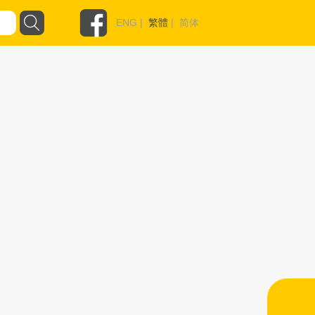
ENG
|
繁體
|
简体