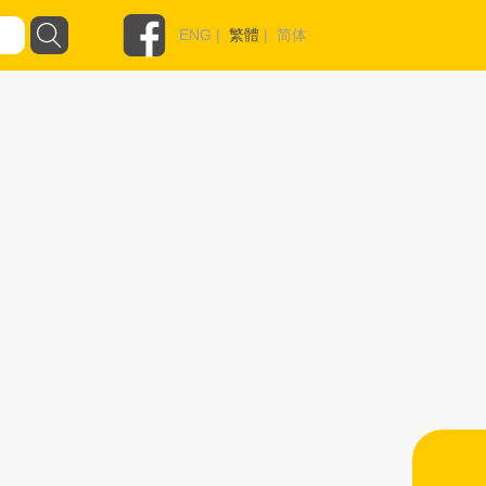
ENG
|
繁體
|
简体