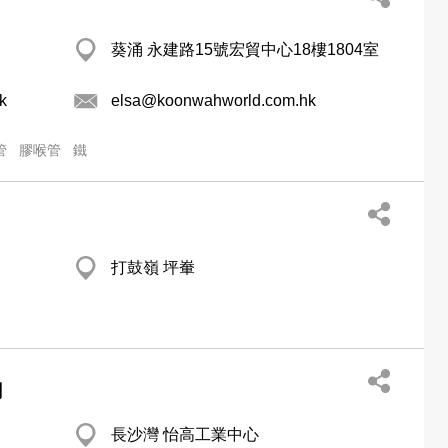
葵涌 永建路15號宏貿中心18樓1804室
k
elsa@koonwahworld.com.hk
管
膠喉管
鐵
打鼓嶺 坪輋
司
長沙灣 怡高工業中心