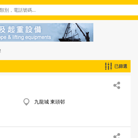
程
已篩選
九龍城 東頭邨