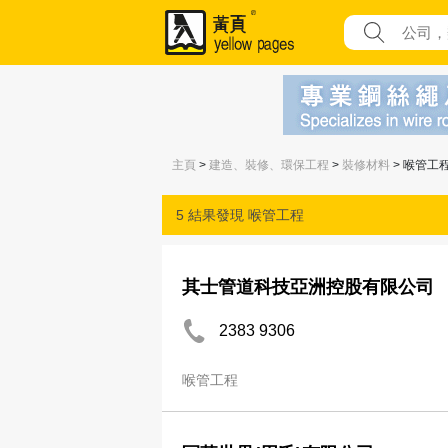
主頁
>
建造、裝修、環保工程
>
裝修材料
> 喉管工
5 結果發現
喉管工程
其士管道科技亞洲控股有限公司
2383 9306
喉管工程