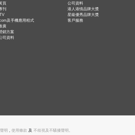
黃頁
公司資料
專刊
港人港情品牌大獎
TV
星級優秀品牌大獎
.com及手機應用程式
客戶服務
推廣
營銷方案
公司資料
聲明
,
使用條款
及
不歧視及不騷擾聲明。