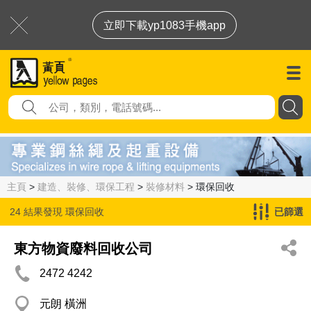
立即下載yp1083手機app
主頁
>
建造、裝修、環保工程
>
裝修材料
> 環保回收
24 結果發現
環保回收
已篩選
東方物資廢料回收公司
2472 4242
元朗 橫洲