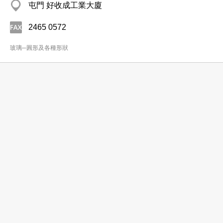
屯門 好收成工業大廈
2465 0572
玻璃─圓形及各種形狀