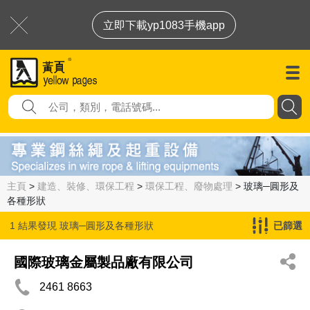
立即下載yp1083手機app
主頁
>
建造、裝修、環保工程
>
環保工程、廢物處理
> 玻璃─圓形及
各種形狀
1 結果發現
玻璃─圓形及各種形狀
已篩選
國際玻璃金屬製品廠有限公司
2461 8663